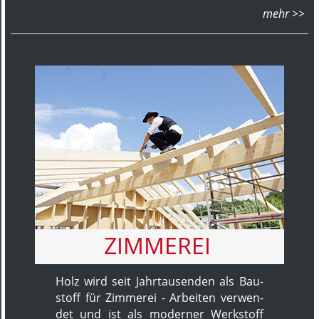
ZIMMEREI
Holz wird seit Jahr­tausenden als Bau­
stoff für Zim­merei - Ar­bei­ten ver­wen­
det und ist als mo­der­ner Werk­stoff