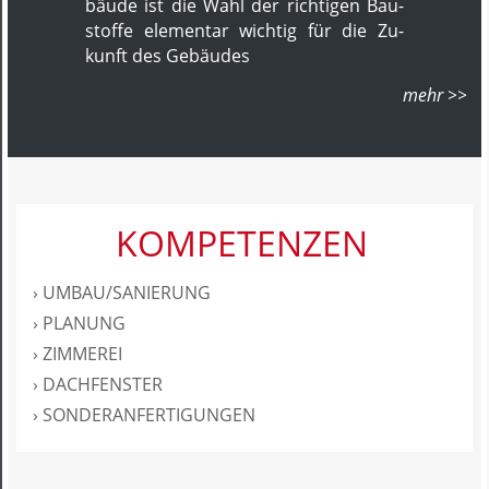
bäu­de ist die Wahl der rich­ti­gen Bau­
stoffe ele­men­tar wichtig für die Zu­
kunft des Ge­bäu­des
KOMPETENZEN
› UMBAU/SANIERUNG
› PLANUNG
› ZIMMEREI
› DACHFENSTER
› SONDERANFERTIGUNGEN