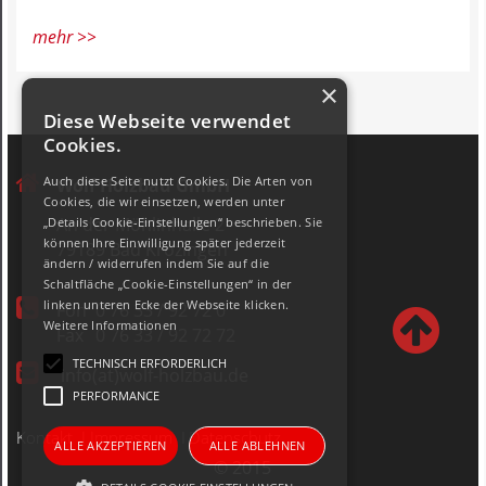
mehr >>
×
Diese Webseite verwendet
Cookies.
Auch diese Seite nutzt Cookies. Die Arten von
Wolf Holzbau GmbH
Cookies, die wir einsetzen, werden unter
An der Möhlinhalle 2
„Details Cookie-Einstellungen“ beschrieben. Sie
können Ihre Einwilligung später jederzeit
79189 Bad Krozingen
ändern / widerrufen indem Sie auf die
Schaltfläche „Cookie-Einstellungen“ in der
linken unteren Ecke der Webseite klicken.
Fon
0 76 33 / 92 72 0
Weitere Informationen
Fax
0 76 33 / 92 72 72
TECHNISCH ERFORDERLICH
info(at)wolf-holzbau.de
PERFORMANCE
Kontakt
I
Impressum
I
Datenschutz
ALLE AKZEPTIEREN
ALLE ABLEHNEN
© 2015