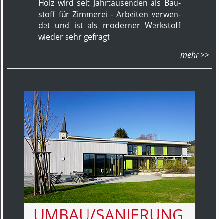
Holz wird seit Jahr­tausenden als Bau­
stoff für Zim­merei - Ar­bei­ten ver­wen­
det und ist als mo­der­ner Werk­stoff
wieder sehr ge­fragt
UMBAU/SANIERUNG