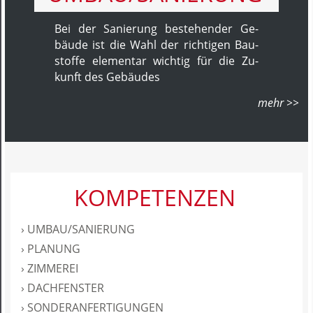
Bei der Sa­nie­rung be­ste­hen­der Ge­
bäu­de ist die Wahl der rich­ti­gen Bau­
stoffe ele­men­tar wichtig für die Zu­
kunft des Ge­bäu­des
KOMPETENZEN
› UMBAU/SANIERUNG
› PLANUNG
› ZIMMEREI
› DACHFENSTER
› SONDERANFERTIGUNGEN