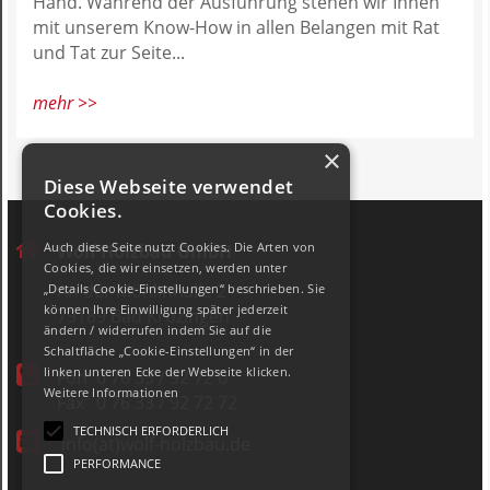
Hand. Während der Ausführung stehen wir Ihnen
mit unserem Know-How in allen Belangen mit Rat
und Tat zur Seite...
mehr >>
×
Diese Webseite verwendet
Cookies.
Auch diese Seite nutzt Cookies. Die Arten von
Wolf Holzbau GmbH
Cookies, die wir einsetzen, werden unter
An der Möhlinhalle 2
„Details Cookie-Einstellungen“ beschrieben. Sie
können Ihre Einwilligung später jederzeit
79189 Bad Krozingen
ändern / widerrufen indem Sie auf die
Schaltfläche „Cookie-Einstellungen“ in der
linken unteren Ecke der Webseite klicken.
Fon
0 76 33 / 92 72 0
Weitere Informationen
Fax
0 76 33 / 92 72 72
TECHNISCH ERFORDERLICH
info(at)wolf-holzbau.de
PERFORMANCE