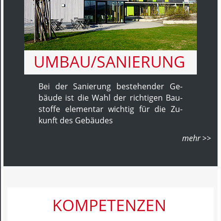
UMBAU/SANIERUNG
Bei der Sa­nie­rung be­ste­hen­der Ge­
bäu­de ist die Wahl der rich­ti­gen Bau­
stoffe ele­men­tar wichtig für die Zu­
kunft des Ge­bäu­des
KOMPETENZEN