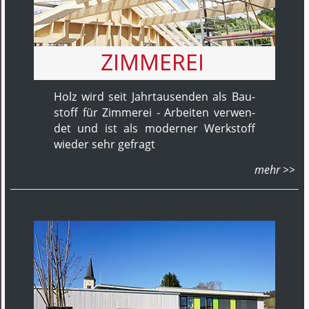
ZIMMEREI
Holz wird seit Jahr­tausenden als Bau­
stoff für Zim­merei - Ar­bei­ten ver­wen­
det und ist als mo­der­ner Werk­stoff
wieder sehr ge­fragt