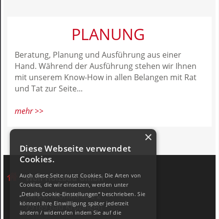
PLANUNG
Beratung, Planung und Ausführung aus einer
Hand. Während der Ausführung stehen wir Ihnen
mit unserem Know-How in allen Belangen mit Rat
und Tat zur Seite...
mehr >>
×
Diese Webseite verwendet
Cookies.
Auch diese Seite nutzt Cookies. Die Arten von
Wolf Holzbau GmbH
Cookies, die wir einsetzen, werden unter
An der Möhlinhalle 2
„Details Cookie-Einstellungen“ beschrieben. Sie
können Ihre Einwilligung später jederzeit
79189 Bad Krozingen
ändern / widerrufen indem Sie auf die