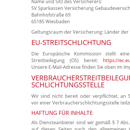
Name und Sitz des Versicherers:
SV Sparkassen Versicherung Gebaudeversic
Bahnhofstraße 69
65185 Wiesbaden
Geltungsraum der Versicherung: Länder der
EU-STREITSCHLICHTUNG
Die Europäische Kommission stellt eine
Streitbeilegung (OS) bereit:
https://ec.
Unsere E-Mail-Adresse finden Sie oben im I
VERBRAUCHER­STREIT­BEILEG
SCHLICHTUNGS­STELLE
Wir sind nicht bereit oder verpflichtet, an 
vor einer Verbraucherschlichtungsstelle tei
HAFTUNG FÜR INHALTE
Als Diensteanbieter sind wir gemäß § 7 Abs
auf diesen Seiten nach den allgemeinen G