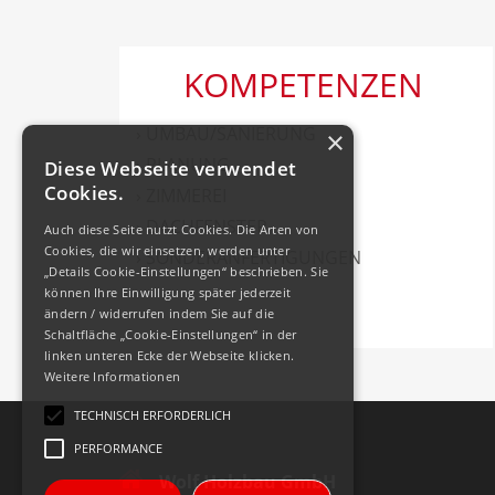
KOMPETENZEN
› UMBAU/SANIERUNG
×
› PLANUNG
Diese Webseite verwendet
Cookies.
› ZIMMEREI
› DACHFENSTER
Auch diese Seite nutzt Cookies. Die Arten von
Cookies, die wir einsetzen, werden unter
› SONDERANFERTIGUNGEN
„Details Cookie-Einstellungen“ beschrieben. Sie
können Ihre Einwilligung später jederzeit
ändern / widerrufen indem Sie auf die
Schaltfläche „Cookie-Einstellungen“ in der
linken unteren Ecke der Webseite klicken.
Weitere Informationen
TECHNISCH ERFORDERLICH
PERFORMANCE
Wolf Holzbau GmbH