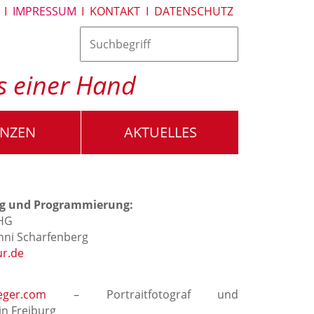
I
IMPRESSUM
I
KONTAKT
I
DATENSCHUTZ
us einer Hand
ENZEN
AKTUELLES
ng und Programmierung:
HG
nni Scharfenberg
r.de
eger.com
– Portraitfotograf und
n Freiburg