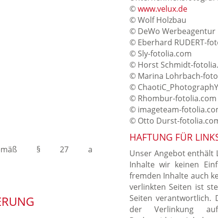
©
www.velux.de
© Wolf Holzbau
© DeWo Werbeagentur
© Eberhard RUDERT-fot
© Sly-fotolia.com
© Horst Schmidt-fotoli
© Marina Lohrbach-foto
© ChaotiC_PhotographY-
© Rhombur-fotolia.com
© imageteam-fotolia.c
© Otto Durst-fotolia.co
HAFTUNG FÜR LINK
mmer gemäß § 27 a
Unser Angebot enthält L
Inhalte wir keinen Ei
fremden Inhalte auch k
verlinkten Seiten ist st
Seiten verantwortlich.
ERUNG
der Verlinkung auf