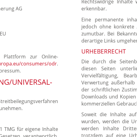
Rechtswidrige Inhalte
herung AG
erkennbar.
Eine permanente inhal
jedoch ohne konkrete 
 EU
zumutbar. Bei Bekannt
derartige Links umgehe
URHEBERRECHT
 Plattform zur Online-
Die durch die Seitenb
europa.eu/consumers/odr
.
diesen Seiten unter
mpressum.
Vervielfältigung, Be
UNG/UNIVERSAL­
Verwertung außerhalb
der schriftlichen Zusti
Downloads und Kopien di
Streitbeilegungsverfahren
kommerziellen Gebrauch
lzunehmen.
Soweit die Inhalte auf
wurden, werden die Ur
werden Inhalte Dritte
.1 TMG für eigene Inhalte
trotzdem auf eine Ur
esetzen verantwortlich.