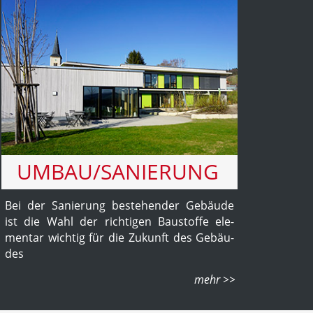
UMBAU/SANIERUNG
Bei der Sa­nie­rung be­ste­hen­der Ge­bäu­de
ist die Wahl der rich­ti­gen Bau­stoffe ele­
men­tar wichtig für die Zu­kunft des Ge­bäu­
des