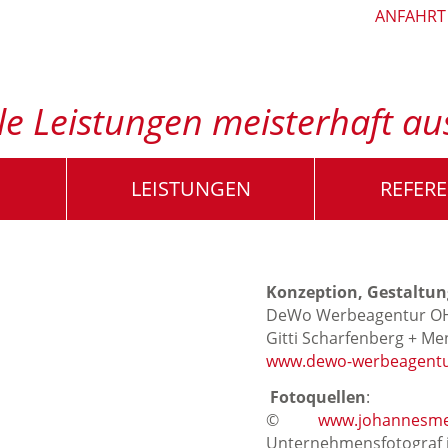
ANFAHRT
alle Leistungen meisterhaft a
LEISTUNGEN
REFER
Konzeption, Gestaltu
DeWo Werbeagentur O
Gitti Scharfenberg + Me
www.dewo-werbeagentu
Fotoquellen
:
©
www.johannesm
Unternehmensfotograf i