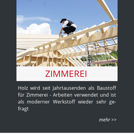
ZIMMEREI
Holz wird seit Jahr­tausenden als Bau­stoff
für Zim­merei - Ar­bei­ten ver­wen­det und ist
als mo­der­ner Werk­stoff wieder sehr ge­
fragt