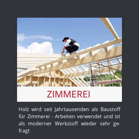
ZIMMEREI
Holz wird seit Jahr­tausenden als Bau­stoff
für Zim­merei - Ar­bei­ten ver­wen­det und ist
als mo­der­ner Werk­stoff wieder sehr ge­
fragt