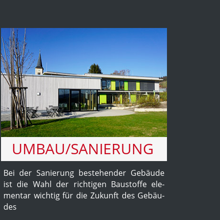
UMBAU/SANIERUNG
Bei der Sa­nie­rung be­ste­hen­der Ge­bäu­de
ist die Wahl der rich­ti­gen Bau­stoffe ele­
men­tar wichtig für die Zu­kunft des Ge­bäu­
des