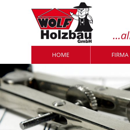
...
HOME
FIRMA